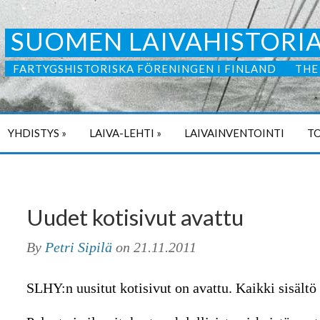
SUOMEN LAIVAHISTORIA
FARTYGSHISTORISKA FÖRENINGEN I FINLAND
THE
YHDISTYS
»
LAIVA-LEHTI
»
LAIVAINVENTOINTI
TO
Uudet kotisivut avattu
By
Petri Sipilä
on
21.11.2011
SLHY:n uusitut kotisivut on avattu. Kaikki sisältö 