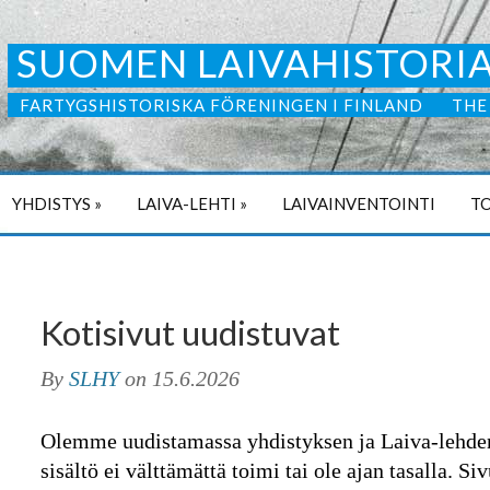
SUOMEN LAIVAHISTORIA
FARTYGSHISTORISKA FÖRENINGEN I FINLAND
THE
YHDISTYS
»
LAIVA-LEHTI
»
LAIVAINVENTOINTI
TO
Kotisivut uudistuvat
By
SLHY
on
15.6.2026
Olemme uudistamassa yhdistyksen ja Laiva-lehden
sisältö ei välttämättä toimi tai ole ajan tasalla. S