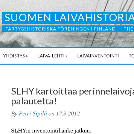
SUOMEN LAIVAHISTORIA
FARTYGSHISTORISKA FÖRENINGEN I FINLAND
THE
YHDISTYS
»
LAIVA-LEHTI
»
LAIVAINVENTOINTI
TO
SLHY kartoittaa perinnelaivoj
palautetta!
By
Petri Sipilä
on
17.3.2012
SLHY:n inventointihanke jatkuu.