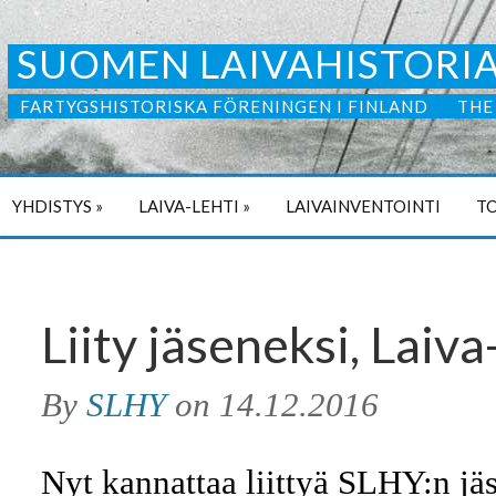
SUOMEN LAIVAHISTORIA
FARTYGSHISTORISKA FÖRENINGEN I FINLAND
THE
YHDISTYS
»
LAIVA-LEHTI
»
LAIVAINVENTOINTI
TO
Liity jäseneksi, Laiv
By
SLHY
on
14.12.2016
Nyt kannattaa liittyä SLHY:n jä