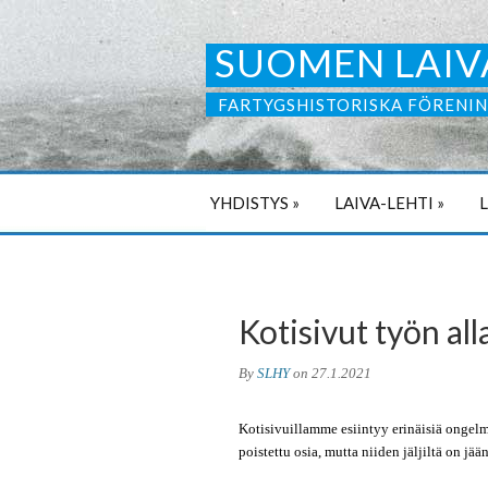
SUOMEN LAIV
FARTYGSHISTORISKA FÖRENIN
YHDISTYS
»
LAIVA-LEHTI
»
Kotisivut työn all
By
SLHY
on
27.1.2021
Kotisivuillamme esiintyy erinäisiä ongelmi
poistettu osia, mutta niiden jäljiltä on j