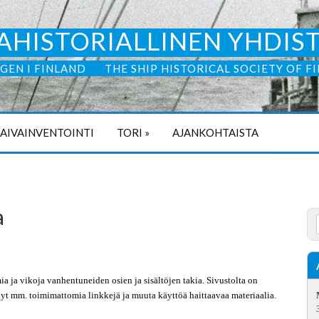
AHISTORIALLINEN YHDIS
GEN I FINLAND
THE SHIP HISTORICAL SOCIETY OF F
LAIVAINVENTOINTI
TORI
»
AJANKOHTAISTA
a
a ja vikoja vanhentuneiden osien ja sisältöjen takia. Sivustolta on
äänyt mm. toimimattomia linkkejä ja muuta käyttöä haittaavaa materiaalia.