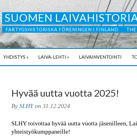
SUOMEN LAIVAHISTORIA
FARTYGSHISTORISKA FÖRENINGEN I FINLAND
THE
YHDISTYS
»
LAIVA-LEHTI
»
LAIVAINVENTOINTI
TO
Hyvää uutta vuotta 2025!
By
SLHY
on
31.12.2024
SLHY toivottaa hyvää uutta vuotta jäsenilleen, Lai
yhteistyökumppaneille!