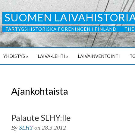
SUOMEN LAIVAHISTORIA
FARTYGSHISTORISKA FÖRENINGEN I FINLAND
THE
YHDISTYS
»
LAIVA-LEHTI
»
LAIVAINVENTOINTI
TO
Ajankohtaista
Palaute SLHY:lle
By
SLHY
on
28.3.2012