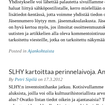
Yhdistykselle voi lähettää palautetta sivuillamme 
haluat liittyä sähköpostilistalle, kerro mielellään 
lisätiedot-kentässä, jotta voimme yhdistää tiedon
Jäsennumero löytyy mm. jäsenmaksulaskusta. Jäse
on hyvä kertoa myös, jos ilmoitat osoitteenmuuto
uutisten ja artikkelien alla oleva kommentointiru
tarkoitettu viesteille, jotka on tarkoitettu näkymä
Posted in
Ajankohtaista
SLHY kartoittaa perinnelaivoja. A
By
Petri Sipilä
on
17.3.2012
SLHY:n inventointihanke jatkuu. Kotisivullamme o
aluksista, joilla voi olla kulttuurihistoriallista arv
alus? Ovatko listan tiedot oikein ja ajantasaisia? 