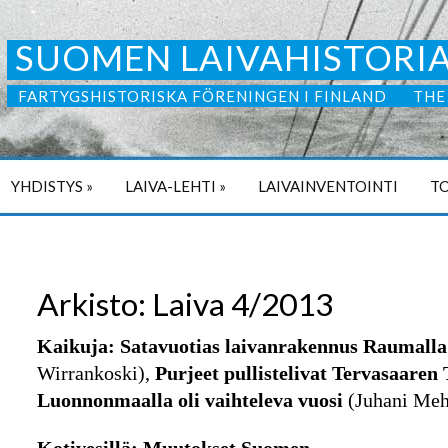
SUOMEN LAIVAHISTORIA
FARTYGSHISTORISKA FÖRENINGEN I FINLAND
THE
YHDISTYS
»
LAIVA-LEHTI
»
LAIVAINVENTOINTI
TO
Arkisto: Laiva 4/2013
Kaikuja: Satavuotias laivanrakennus Raumall
Wirrankoski),
Purjeet pullistelivat Tervasaaren
Luonnonmaalla oli vaihteleva vuosi
(Juhani Meh