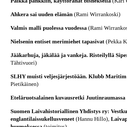
Palkka pankkiin, käyttörahat bisneksellä
(Kari 
Ahkera sai uuden elämän
(Rami Wirrankoski)
Valmis malli puolessa vuodessa
(Rami Wirrankos
Nielsenin entiset merimiehet tapasivat
(Pekka K
Jääkarhuja, jäkälää ja vankeja. Risteilyllä Sipe
Tähtivuori)
SLHY muisti veljesjärjestöään. Klubb Maritim
Pietikäinen)
Eteläruotsalainen kuvausretki Juutinraumassa
Suomen Laivahistoriallinen Yhdistys ry: Vestku
englantilaissukellusveneet
(Hannu Hillo),
Laivap
hurmoksessa
(toimitus)