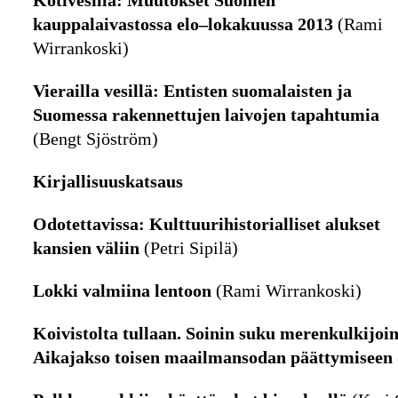
Kotivesillä: Muutokset Suomen
kauppalaivastossa elo–lokakuussa 2013
(Rami
Wirrankoski)
Vierailla vesillä: Entisten suomalaisten ja
Suomessa rakennettujen laivojen tapahtumia
(Bengt Sjöström)
Kirjallisuuskatsaus
Odotettavissa: Kulttuurihistorialliset alukset
kansien väliin
(Petri Sipilä)
Lokki valmiina lentoon
(Rami Wirrankoski)
Koivistolta tullaan. Soinin suku merenkulkijoin
Aikajakso toisen maailmansodan päättymiseen