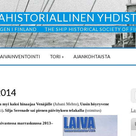
AHISTORIALLINEN YHDIS
GEN I FINLAND
THE SHIP HISTORICAL SOCIETY OF F
LAIVAINVENTOINTI
TORI
»
AJANKOHTAISTA
2014
a myi kaksi hinaajaa Venäjälle
(Juhani Mehto),
Uusin höyryvene
La
i)
. Silja Serenade sai pienen päivityksen telakalla
(toimitus)
aivastossa marraskuussa 2013–