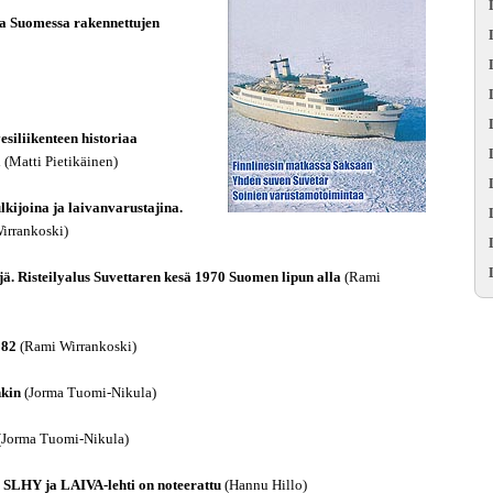
 ja Suomessa rakennettujen
siliikenteen historiaa
a
(Matti Pietikäinen)
lkijoina ja laivanvarustajina.
irrankoski)
jä. Risteilyalus Suvettaren kesä 1970 Suomen lipun alla
(Rami
982
(Rami Wirrankoski)
nkin
(Jorma Tuomi-Nikula)
(Jorma Tuomi-Nikula)
: SLHY ja LAIVA-lehti on noteerattu
(Hannu Hillo)