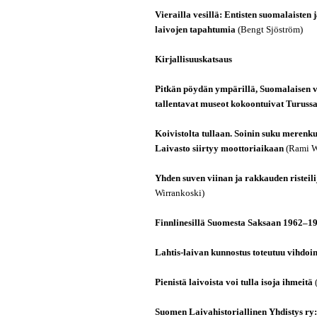
Vierailla vesillä: Entisten suomalaisten
laivojen tapahtumia
(Bengt Sjöström)
Kirjallisuuskatsaus
Pitkän pöydän ympärillä, Suomalaisen ve
tallentavat museot kokoontuivat Turuss
Koivistolta tullaan. Soinin suku merenku
Laivasto siirtyy moottoriaikaan
(Rami W
Yhden suven viinan ja rakkauden risteili
Wirrankoski)
Finnlinesillä Suomesta Saksaan 1962–1
Lahtis-laivan kunnostus toteutuu vihdoi
Pienistä laivoista voi tulla isoja ihmeitä
Suomen Laivahistoriallinen Yhdistys ry