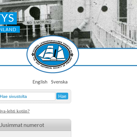
TYS
INLAND
English
Svenska
iva-lehti kotiin?
Uusimmat numerot