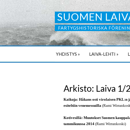
SUOMEN LAIV
FARTYGSHISTORISKA FÖRENIN
YHDISTYS
»
LAIVA-LEHTI
»
Arkisto: Laiva 1/
Kaikuja: Håkans osti virolaisen PKL:n j
esiteltiin venemessuilla
(Rami Wirrankosk
Kotivesillä: Muutokset Suomen kauppal
tammikuussa 2014
(Rami Wirrankoski)