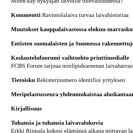
Miten käy nykyajan laivoille tulevaisuudessa?
Kommentti
Ravintolalaiva turvaa laivahistoriaa
Muutokset kauppalaivastossa elokuu-marrasku
Entisten suomalaisten ja Suomessa rakennettuj
Keskustelufoorumi vaihtoehto printtimedialle
FCBS Forum tarjoaa mielipideareenan laivaharrast
Tietoisku
Rekisterinumero identifioi yrityksen
Meripelastusseura yhdenmukaistaa aluskantaa
Kirjallisuus
Tuhansia ja tuhansia laivavalokuvia
Erkki Riimala kokosi elämänsä aikana mittavan la