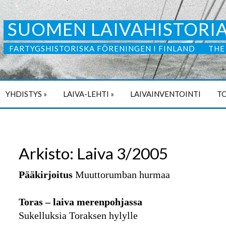
SUOMEN LAIVAHISTORIA
FARTYGSHISTORISKA FÖRENINGEN I FINLAND
THE
YHDISTYS
»
LAIVA-LEHTI
»
LAIVAINVENTOINTI
TO
Arkisto: Laiva 3/2005
Pääkirjoitus
Muuttorumban hurmaa
Toras – laiva merenpohjassa
Sukelluksia Toraksen hylylle