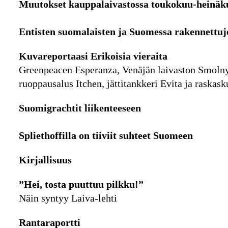
Muutokset kauppalaivastossa toukokuu-heinäk
Entisten suomalaisten ja Suomessa rakennettuj
Kuvareportaasi Erikoisia vieraita
Greenpeacen Esperanza, Venäjän laivaston Smolnyj
ruoppausalus Itchen, jättitankkeri Evita ja raskas
Suomigrachtit liikenteeseen
Spliethoffilla on tiiviit suhteet Suomeen
Kirjallisuus
”Hei, tosta puuttuu pilkku!”
Näin syntyy Laiva-lehti
Rantaraportti