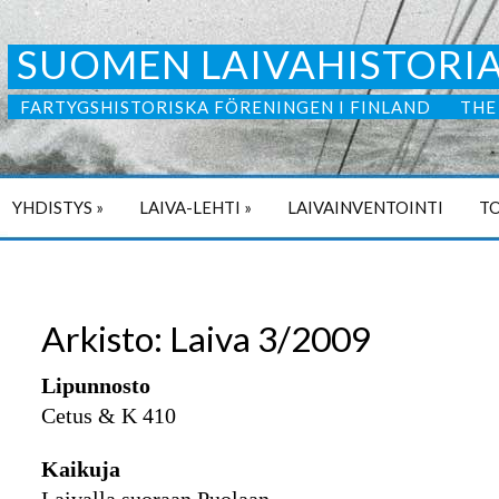
SUOMEN LAIVAHISTORIA
FARTYGSHISTORISKA FÖRENINGEN I FINLAND
THE
YHDISTYS
»
LAIVA-LEHTI
»
LAIVAINVENTOINTI
TO
Arkisto: Laiva 3/2009
Lipunnosto
Cetus & K 410
Kaikuja