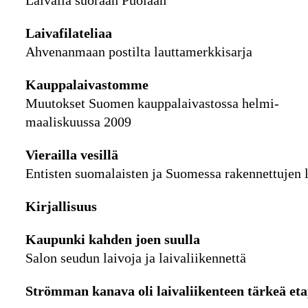
Laivalla suoraan Puolaan
Laivafilateliaa
Ahvenanmaan postilta lauttamerkkisarja
Kauppalaivastomme
Muutokset Suomen kauppalaivastossa helmi-
maaliskuussa 2009
Vierailla vesillä
Entisten suomalaisten ja Suomessa rakennettujen 
Kirjallisuus
Kaupunki kahden joen suulla
Salon seudun laivoja ja laivaliikennettä
Strömman kanava oli laivaliikenteen tärkeä et