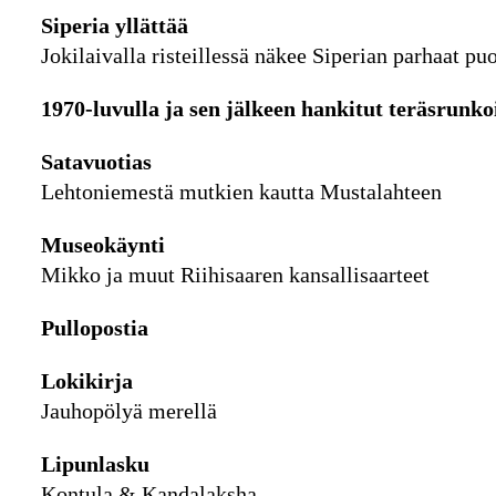
Siperia yllättää
Jokilaivalla risteillessä näkee Siperian parhaat puo
1970-luvulla ja sen jälkeen hankitut teräsrunko
Satavuotias
Lehtoniemestä mutkien kautta Mustalahteen
Museokäynti
Mikko ja muut Riihisaaren kansallisaarteet
Pullopostia
Lokikirja
Jauhopölyä merellä
Lipunlasku
Kontula & Kandalaksha