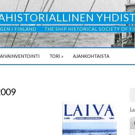
AHISTORIALLINEN YHDIS
GEN I FINLAND
THE SHIP HISTORICAL SOCIETY OF F
LAIVAINVENTOINTI
TORI
»
AJANKOHTAISTA
2009
La