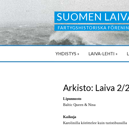
SUOMEN LAIV
FARTYGSHISTORISKA FÖRENIN
YHDISTYS
»
LAIVA-LEHTI
»
Arkisto: Laiva 2/
Lipunnosto
Baltic Queen & Nina
Kaikuja
Karolinilla köröttelee kuin turistibussilla