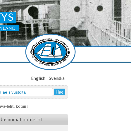
TYS
INLAND
English
Svenska
iva-lehti kotiin?
Uusimmat numerot