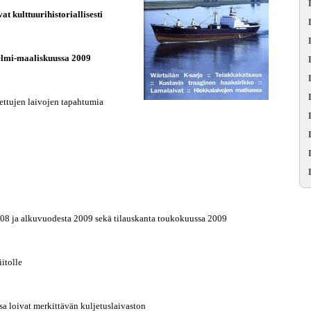
t kulttuurihistoriallisesti
elmi-maaliskuussa 2009
ettujen laivojen tapahtumia
08 ja alkuvuodesta 2009 sekä tilauskanta toukokuussa 2009
itolle
a loivat merkittävän kuljetuslaivaston