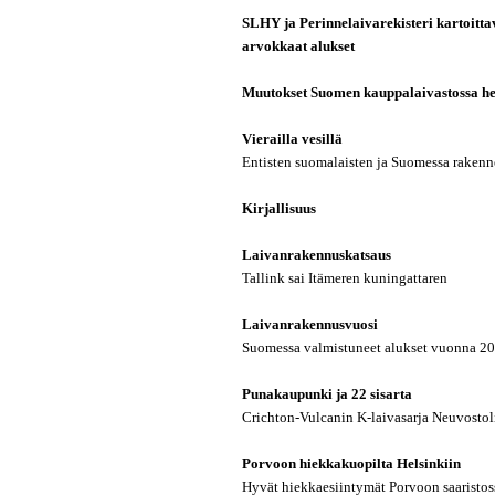
SLHY ja Perinnelaivarekisteri kartoittava
arvokkaat alukset
Muutokset Suomen kauppalaivastossa h
Vierailla vesillä
Entisten suomalaisten ja Suomessa rakenn
Kirjallisuus
Laivanrakennuskatsaus
Tallink sai Itämeren kuningattaren
Laivanrakennusvuosi
Suomessa valmistuneet alukset vuonna 20
Punakaupunki ja 22 sisarta
Crichton-Vulcanin K-laivasarja Neuvostoli
Porvoon hiekkakuopilta Helsinkiin
Hyvät hiekkaesiintymät Porvoon saaristoss