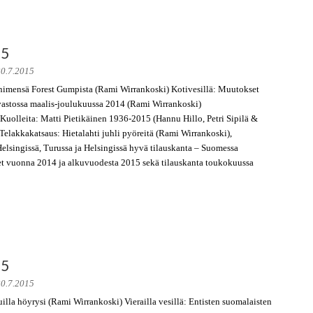
15
20.7.2015
 nimensä Forest Gumpista (Rami Wirrankoski) Kotivesillä: Muutokset
stossa maalis-joulukuussa 2014 (Rami Wirrankoski)
 Kuolleita: Matti Pietikäinen 1936-2015 (Hannu Hillo, Petri Sipilä &
elakkakatsaus: Hietalahti juhli pyöreitä (Rami Wirrankoski),
elsingissä, Turussa ja Helsingissä hyvä tilauskanta – Suomessa
et vuonna 2014 ja alkuvuodesta 2015 sekä tilauskanta toukokuussa
15
20.7.2015
lla höyrysi (Rami Wirrankoski) Vierailla vesillä: Entisten suomalaisten