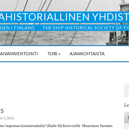
AHISTORIALLINEN YHDIS
GEN I FINLAND
THE SHIP HISTORICAL SOCIETY OF F
LAIVAINVENTOINTI
TORI
»
AJANKOHTAISTA
La
15
10.3.2016
Line laajentaa kiinalaisrahalla? (Kalle Id) Kotivesillä: Muutokset Suomen