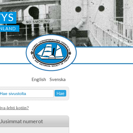
TYS
INLAND
English
Svenska
iva-lehti kotiin?
Uusimmat numerot