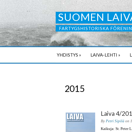
SUOMEN LAIV
FARTYGSHISTORISKA FÖRENIN
YHDISTYS
»
LAIVA-LEHTI
»
2015
Laiva 4/20
By
Petri Sipilä
on
Kaikuja: St. Peter 