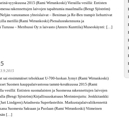
einä-syyskuussa 2015 (Rami Wirrankoski) Vierailla vesillä: Entisten
omessa rakennettujen laivojen tapahtumia maailmalla (Bengt Sjöström)
 Neljän varustamon yhteislaivat – Beniman ja Re-Ben trampit liehuttivat
illa merillä (Rami Wirrankoski) Pienalusrakennusta ja
ä Turussa – Meribussi Oy:n laivasto (Antero Kunttila) Museokäynti: […]
15
23.9.2015
t sai ensimmäiset tehokkaat U-700-luokan Jymyt (Rami Wirrankoski)
okset Suomen kauppalaivastossa tammi-kesäkuussa 2015 (Rami
lla vesillä: Entisten suomalaisten ja Suomessa rakennettujen laivojen
lla (Bengt Sjöström) Kirjallisuuskatsaus Merimiesjuttu: Jenkkitankki
(Jari Lindgren) Ariadnesta Superfasteihin. Matkustajalaivaliikennettä
kana Suomesta Saksaan ja Puolaan (Rami Wirrankoski) Viimeinen
esän […]