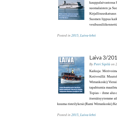
kauppalaivastossa h
suomalaisten ja Su
Kirjallisuuskatsaus
Suomen lippua kaik
vesibussiliikennett
Posted in
2015
,
Laiva-lehti
Laiva 3/20
By
Petri Sipilä
on
Kaikuja: Merivoima
Kotivesillä: Muut
Wirrankoski) Vierai
tapahtumia maailma
Topias – ihme alus 
itsenäisyytemme ai
kuuma risteilykesä (Rami Wirrankoski) K
Posted in
2015
,
Laiva-lehti