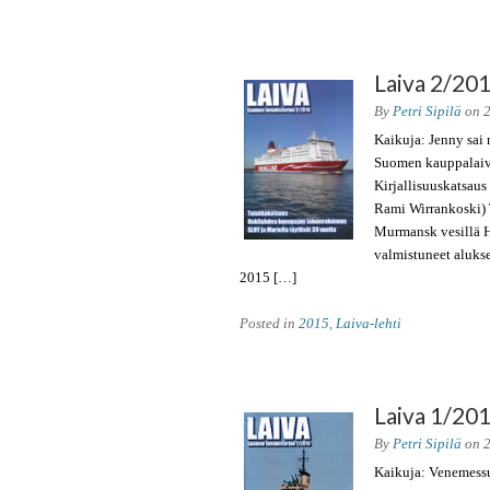
Laiva 2/20
By
Petri Sipilä
on
Kaikuja: Jenny sai
Suomen kauppalaiva
Kirjallisuuskatsaus
Rami Wirrankoski) T
Murmansk vesillä H
valmistuneet aluks
2015 […]
Posted in
2015
,
Laiva-lehti
Laiva 1/20
By
Petri Sipilä
on
Kaikuja: Venemessui