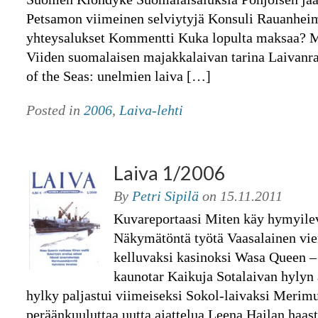
Petsamon viimeinen selviytyjä Konsuli Rauanhei
yhteysalukset Kommentti Kuka lopulta maksaa? M
Viiden suomalaisen majakkalaivan tarina Laivan
of the Seas: unelmien laiva […]
Posted in
2006
,
Laiva-lehti
Laiva 1/2006
By
Petri Sipilä
on
15.11.2011
Kuvareportaasi Miten käy hymyilev
Näkymätöntä työtä Vaasalainen vier
kelluvaksi kasinoksi Wasa Queen
kaunotar Kaikuja Sotalaivan hylyn 
hylky paljastui viimeiseksi Sokol-laivaksi Merim
peräänkuuluttaa uutta ajattelua Leena Hailan haas