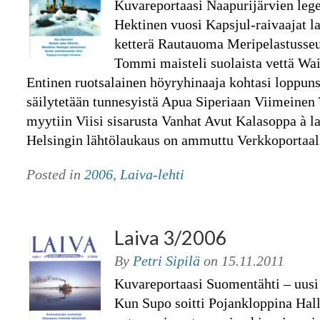
Kuvareportaasi Naapurijärvien lege
Hektinen vuosi Kapsjul-raivaajat l
ketterä Rautauoma Meripelastusseu
Tommi maisteli suolaista vettä Wai
Entinen ruotsalainen höyryhinaaja kohtasi loppuns
säilytetään tunnesyistä Apua Siperiaan Viimeine
myytiin Viisi sisarusta Vanhat Avut Kalasoppa à l
Helsingin lähtölaukaus on ammuttu Verkkoportaal
Posted in
2006
,
Laiva-lehti
Laiva 3/2006
By
Petri Sipilä
on
15.11.2011
Kuvareportaasi Suomentähti – uusi 
Kun Supo soitti Pojankloppina Hal