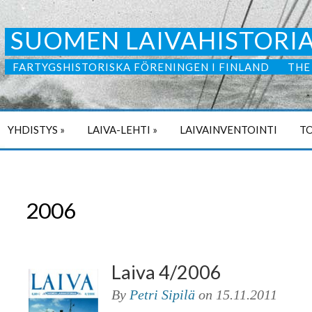
SUOMEN LAIVAHISTORIA
FARTYGSHISTORISKA FÖRENINGEN I FINLAND
THE
YHDISTYS
»
LAIVA-LEHTI
»
LAIVAINVENTOINTI
TO
2006
Laiva 4/2006
By
Petri Sipilä
on
15.11.2011