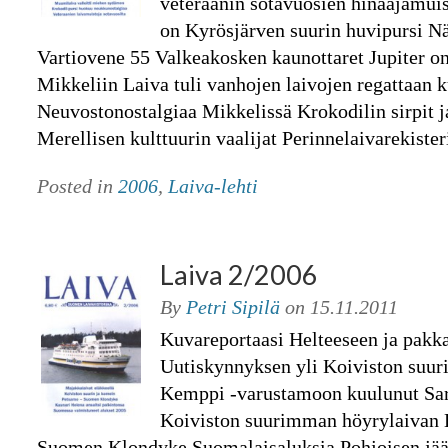
veteraanin sotavuosien hinaajamui
on Kyrösjärven suurin huvipursi 
Vartiovene 55 Valkeakosken kaunottaret Jupiter o
Mikkeliin Laiva tuli vanhojen laivojen regattaan 
Neuvostonostalgiaa Mikkelissä Krokodilin sirpit j
Merellisen kulttuurin vaalijat Perinnelaivarekiste
Posted in
2006
,
Laiva-lehti
Laiva 2/2006
By
Petri Sipilä
on
15.11.2011
Kuvareportaasi Helteeseen ja pakka
Uutiskynnyksen yli Koiviston suur
Kemppi -varustamoon kuulunut Sar
Koiviston suurimman höyrylaivan 
Suomen Klondyke Suomalaisaluksia Pohjoisen jä