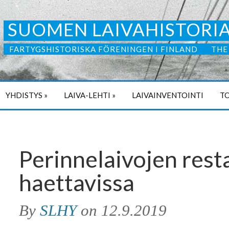
SUOMEN LAIVAHISTORIA
FARTYGSHISTORISKA FÖRENINGEN I FINLAND
THE
YHDISTYS
»
LAIVA-LEHTI
»
LAIVAINVENTOINTI
TO
Perinnelaivojen rest
haettavissa
By
SLHY
on
12.9.2019