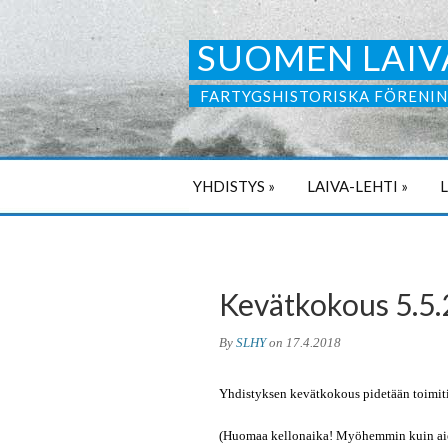
SUOMEN LAIV
FARTYGSHISTORISKA FÖRENIN
YHDISTYS
»
LAIVA-LEHTI
»
Kevätkokous 5.5
By
SLHY
on
17.4.2018
Yhdistyksen kevätkokous pidetään toimiti
(Huomaa kellonaika! Myöhemmin kuin ai