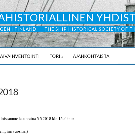
AHISTORIALLINEN YHDIS
GEN I FINLAND
THE SHIP HISTORICAL SOCIETY OF F
LAIVAINVENTOINTI
TORI
»
AJANKOHTAISTA
.2018
loissamme lauantaina 5.5.2018 klo 15 alkaen.
empina vuosina.)