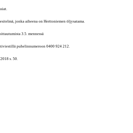
siat.
esitelmä, jonka aiheena on Herttoniemen öljysatama.
oittautumista 3.5. mennessä
tekstiviestillä puhelinnumeroon 0400 924 212.
2018 s. 50.