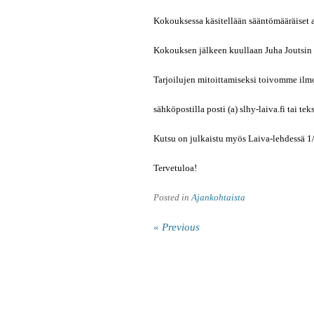
Kokouksessa käsitellään sääntömääräiset a
Kokouksen jälkeen kuullaan Juha Joutsin 
Tarjoilujen mitoittamiseksi toivomme ilm
sähköpostilla posti (a) slhy-laiva.fi tai 
Kutsu on julkaistu myös Laiva-lehdessä 1/
Tervetuloa!
Posted in
Ajankohtaista
« Previous