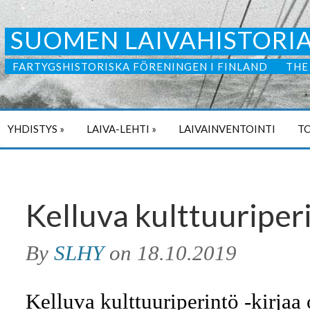
SUOMEN LAIVAHISTORIA
FARTYGSHISTORISKA FÖRENINGEN I FINLAND
THE
YHDISTYS
»
LAIVA-LEHTI
»
LAIVAINVENTOINTI
TO
Kelluva kulttuuriper
By
SLHY
on
18.10.2019
Kelluva kulttuuriperintö -kirja