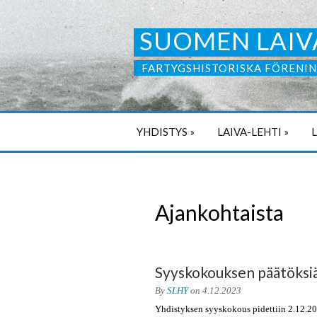
SUOMEN LAIV
FARTYGSHISTORISKA FÖRENIN
YHDISTYS
»
LAIVA-LEHTI
»
Ajankohtaista
Syyskokouksen päätöksi
By
SLHY
on
4.12.2023
Yhdistyksen syyskokous pidettiin 2.12.202