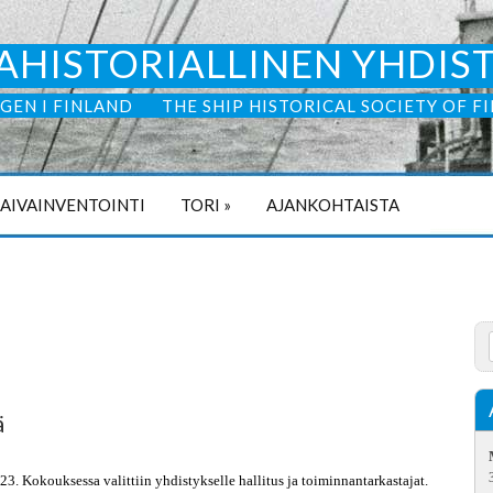
AHISTORIALLINEN YHDIS
GEN I FINLAND
THE SHIP HISTORICAL SOCIETY OF F
LAIVAINVENTOINTI
TORI
»
AJANKOHTAISTA
ä
3. Kokouksessa valittiin yhdistykselle hallitus ja toiminnantarkastajat.