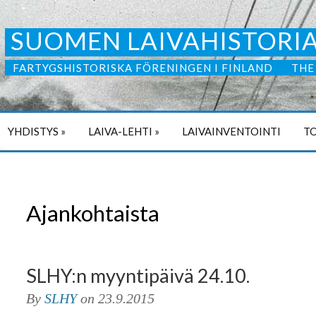
SUOMEN LAIVAHISTORIA
FARTYGSHISTORISKA FÖRENINGEN I FINLAND
THE
YHDISTYS
»
LAIVA-LEHTI
»
LAIVAINVENTOINTI
TO
Ajankohtaista
SLHY:n myyntipäivä 24.10.
By
SLHY
on
23.9.2015