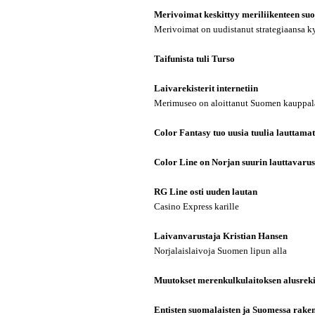
Merivoimat keskittyy meriliikenteen su
Merivoimat on uudistanut strategiaansa 
Taifunista tuli Turso
Laivarekisterit internetiin
Merimuseo on aloittanut Suomen kauppala
Color Fantasy tuo uusia tuulia lauttama
Color Line on Norjan suurin lauttavaru
RG Line osti uuden lautan
Casino Express karille
Laivanvarustaja Kristian Hansen
Norjalaislaivoja Suomen lipun alla
Muutokset merenkulkulaitoksen alusreki
Entisten suomalaisten ja Suomessa raken