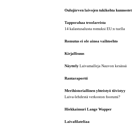
Oulujärven laivojen tukikohta kunnostet
Tapporahaa troolareista
14 kalastusalusta romuksi EU:n tuella
Romutus ei ole ainoa vaihtoehto
Kirjallisuus
Näyttely
Laivamalleja Nauvon kesässä
Rantaraportti
Merihistoriallinen yhteistyö tiivistyy
Laiva-lehdestä verkoston foorumi?
Hiekkaimuri Lange Wapper
Laivafilateliaa