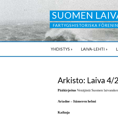
SUOMEN LAIV
FARTYGSHISTORISKA FÖRENIN
YHDISTYS
»
LAIVA-LEHTI
»
Arkisto: Laiva 4/
Pääkirjoitus
Venäjästä Suomen laivaraken
Ariadne – Itämeren helmi
Kaikuja