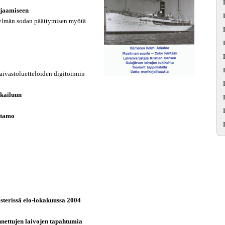
ojaamiseen
kylmän sodan päättymisen myötä
ivastoluetteloiden digitoinnin
tkailuun
stamo
sterissä elo-lokakuussa 2004
nettujen laivojen tapahtumia