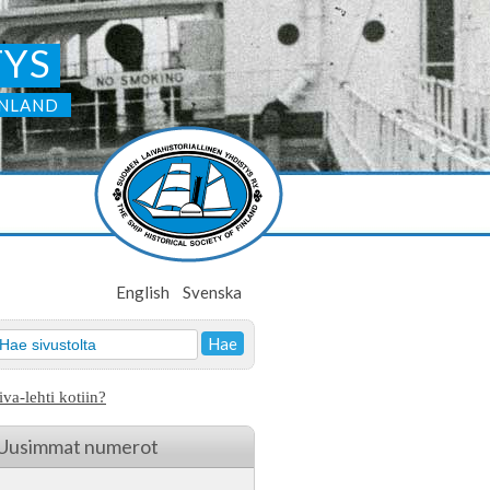
TYS
INLAND
English
Svenska
iva-lehti kotiin?
Uusimmat numerot