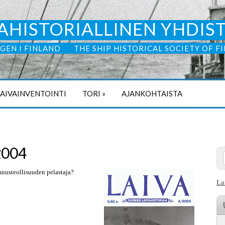
AHISTORIALLINEN YHDIS
GEN I FINLAND
THE SHIP HISTORICAL SOCIETY OF F
LAIVAINVENTOINTI
TORI
»
AJANKOHTAISTA
2004
nusteollisuuden pelastaja?
La