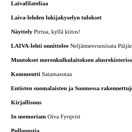
Laivafilateliaa
Laiva-lehden lukijakyselyn tulokset
Näyttely
Pirtua, kyllä kiitos!
LAIVA-lehti onnittelee
Neljännesvuosisata Päijän
Muutokset merenkulkulaitoksen alusrekisteriss
Kommentti
Satamasotaa
Entisten suomalaisten ja Suomessa rakennettuj
Kirjallisuus
In memoriam
Oiva Fyrqvist
Pullopostia