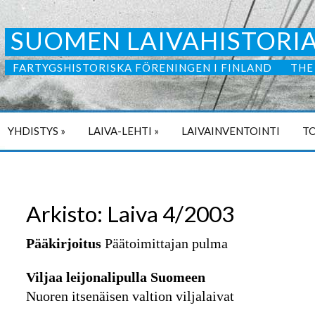
SUOMEN LAIVAHISTORIA
FARTYGSHISTORISKA FÖRENINGEN I FINLAND
THE
YHDISTYS
»
LAIVA-LEHTI
»
LAIVAINVENTOINTI
TO
Arkisto: Laiva 4/2003
Pääkirjoitus
Päätoimittajan pulma
Viljaa leijonalipulla Suomeen
Nuoren itsenäisen valtion viljalaivat