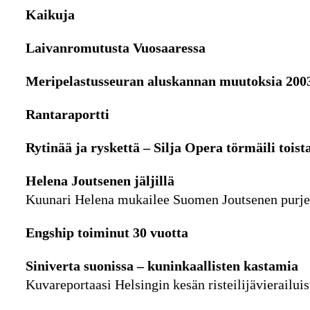
Kaikuja
Laivanromutusta Vuosaaressa
Meripelastusseuran aluskannan muutoksia 200
Rantaraportti
Rytinää ja ryskettä – Silja Opera törmäili toist
Helena Joutsenen jäljillä
Kuunari Helena mukailee Suomen Joutsenen purj
Engship toiminut 30 vuotta
Siniverta suonissa – kuninkaallisten kastamia
Kuvareportaasi Helsingin kesän risteilijävierailuis