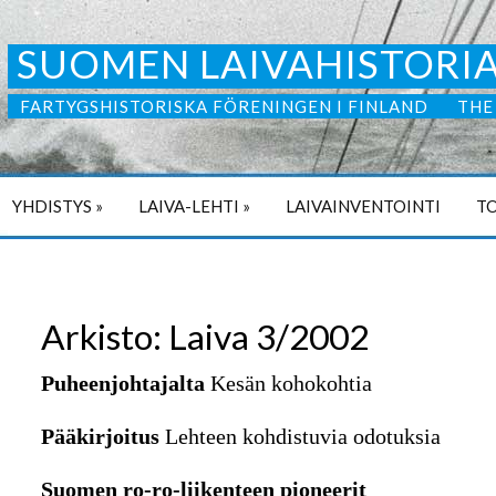
SUOMEN LAIVAHISTORIA
FARTYGSHISTORISKA FÖRENINGEN I FINLAND
THE
YHDISTYS
»
LAIVA-LEHTI
»
LAIVAINVENTOINTI
TO
Arkisto: Laiva 3/2002
Puheenjohtajalta
Kesän kohokohtia
Pääkirjoitus
Lehteen kohdistuvia odotuksia
Suomen ro-ro-liikenteen pioneerit