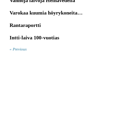
Vanhoja laivoja Heinävedellä
Varokaa kuumia höyrykoneita…
Rantaraportti
Intti-laiva 100-vuotias
« Previous