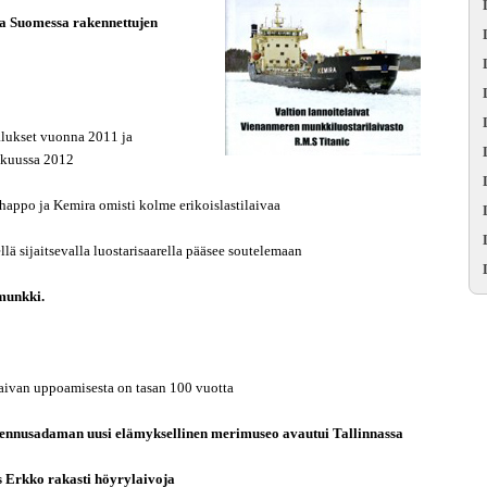
 ja Suomessa rakennettujen
alukset vuonna 2011 ja
okuussa 2012
happo ja Kemira omisti kolme erikoislastilaivaa
llä sijaitsevalla luostarisaarella pääsee soutelemaan
smunkki.
ivan uppoamisesta on tasan 100 vuotta
Lennusadaman uusi elämyksellinen merimuseo avautui Tallinnassa
s Erkko rakasti höyrylaivoja