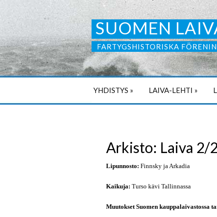
SUOMEN LAIV
FARTYGSHISTORISKA FÖRENIN
YHDISTYS
»
LAIVA-LEHTI
»
Arkisto: Laiva 2/
Lipunnosto:
Finnsky ja Arkadia
Kaikuja:
Turso kävi Tallinnassa
Muutokset Suomen kauppalaivastossa t