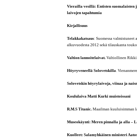
Vierailla vesillä: Entisten suomalaisten
laivojen tapahtumia
Kirjallisuus
Telakkakatsaus
: Suomessa valmistuneet 
alkuvuodesta 2012 sekä tilauskanta touk
Valtion lannoitelaivat.
Valtiollinen Rikki
Höyryveneellä Solovetskilla
. Vienanmere
Solovetskin höyrylaivoja, viinaa ja nai
Koululaiva Matti Kurki muistoissani
R.M.S Titanic.
Maailman kuuluisimman la
Museokäynti: Meren pinnalla ja alla – 
Kuolleet: Salamyhkäinen ministeri Aato