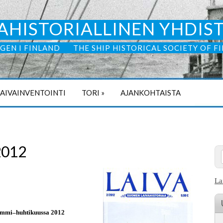
AHISTORIALLINEN YHDIS
GEN I FINLAND
THE SHIP HISTORICAL SOCIETY OF F
LAIVAINVENTOINTI
TORI
»
AJANKOHTAISTA
2012
La
ammi–huhtikuussa 2012