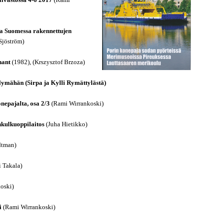
ivastossa 4-6 2017
(Rami
 ja Suomessa rakennettujen
Sjöström)
hant
(1982), (Krszysztof Brzoza)
lymähän (Sirpa ja Kylli Rymättylästä)
nepajalta, osa 2/3
(Rami Wirrankoski)
nkulkuoppilaitos
(Juha Hietikko)
dtman)
 Takala)
oski)
i
(Rami Wirrankoski)