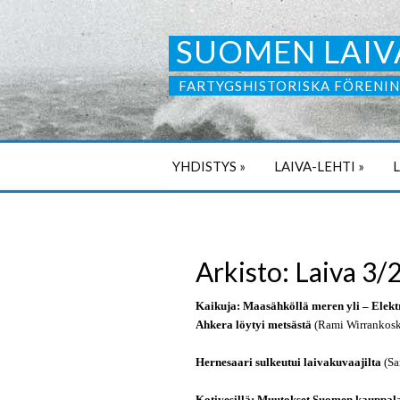
SUOMEN LAIV
FARTYGSHISTORISKA FÖRENIN
YHDISTYS
»
LAIVA-LEHTI
»
Arkisto: Laiva 3/
Kaikuja: Maasähköllä meren yli – Elekt
Ahkera löytyi metsästä
(Rami Wirrankosk
Hernesaari sulkeutui laivakuvaajilta
(Sa