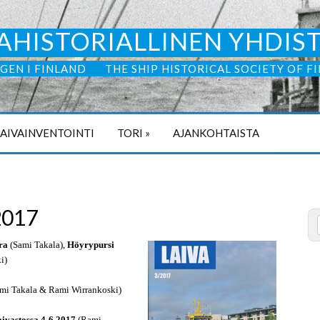
AHISTORIALLINEN YHDIS
GEN I FINLAND
THE SHIP HISTORICAL SOCIETY OF F
LAIVAINVENTOINTI
TORI
»
AJANKOHTAISTA
2017
ra
(Sami Takala),
Höyrypursi
i)
mi Takala & Rami Wirrankoski)