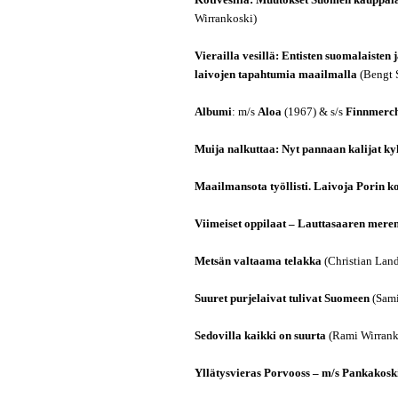
Kotivesillä: Muutokset Suomen kauppala
Wirrankoski)
Vierailla vesillä: Entisten suomalaisten
laivojen tapahtumia maailmalla
(Bengt 
Albumi
: m/s
Aloa
(1967) & s/s
Finnmerc
Muija nalkuttaa: Nyt pannaan kalijat ky
Maailmansota työllisti. Laivoja Porin ko
Viimeiset oppilaat – Lauttasaaren mere
Metsän valtaama telakka
(Christian Lan
Suuret purjelaivat tulivat Suomeen
(Sami
Sedovilla kaikki on suurta
(Rami Wirrank
Yllätysvieras Porvooss – m/s Pankakosk