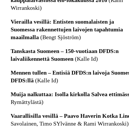
kauppalaivastossa elo-lokakuussa 2016
(Rami
Wirrankoski)
Vierailla vesillä: Entisten suomalaisten ja
Suomessa rakennettujen laivojen tapahtumia
maailmalla
(Bengt Sjöström)
Tanskasta Suomeen – 150-vuotiaan DFDS:n
laivaliikennettä Suomeen
(Kalle Id)
Mennen tullen – Entisiä DFDS:n laivoja Suomes
DFDS:llä
(Kalle Id)
Muija nalkuttaa: Isolla kirkolla Salvea ettimäs
Rymättylästä)
Vaarallisilla vesillä – Paavo Haverin Kotka Line
Savolainen, Timo SYlvänne & Rami Wirrankoski)