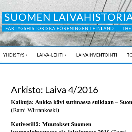
SUOMEN LAIVAHISTORIA
FARTYGSHISTORISKA FÖRENINGEN I FINLAND
THE
YHDISTYS
»
LAIVA-LEHTI
»
LAIVAINVENTOINTI
TO
Arkisto: Laiva 4/2016
Kaikuja: Ankka kävi sutimassa sulkiaan – Suom
(Rami Wirrankoski)
Kotivesillä: Muutokset Suomen