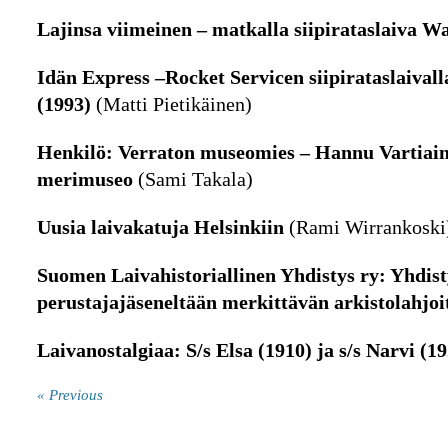
Lajinsa viimeinen – matkalla siipirataslaiva Wa
Idän Express –Rocket Servicen siipirataslaiva
(1993)
(Matti Pietikäinen)
Henkilö: Verraton museomies – Hannu Vartiai
merimuseo
(Sami Takala)
Uusia laivakatuja Helsinkiin
(Rami Wirrankoski
Suomen Laivahistoriallinen Yhdistys ry: Yhdist
perustajajäseneltään merkittävän arkistolahjo
Laivanostalgiaa: S/s Elsa (1910) ja s/s Narvi (1
« Previous