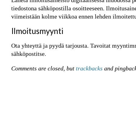
Lähetä ilmoitusaineisto digitaalisessa muodossa pdf
tiedostona sähköpostilla osoitteeseen. Ilmoitusain
viimeistään kolme viikkoa ennen lehden ilmoitett
Ilmoitusmyynti
Ota yhteyttä ja pyydä tarjousta. Tavoitat myynti
sähköpostitse.
Comments are closed, but
trackbacks
and pingback