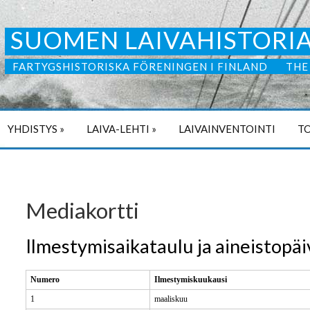
SUOMEN LAIVAHISTORIA
FARTYGSHISTORISKA FÖRENINGEN I FINLAND
THE
YHDISTYS
»
LAIVA-LEHTI
»
LAIVAINVENTOINTI
TO
Mediakortti
Ilmestymisaikataulu ja aineistopäi
Numero
Ilmestymiskuukausi
1
maaliskuu