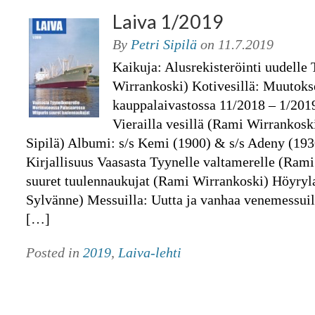
Laiva 1/2019
By
Petri Sipilä
on
11.7.2019
Kaikuja: Alusrekisteröinti uudelle
Wirrankoski) Kotivesillä: Muutok
kauppalaivastossa 11/2018 – 1/201
Vierailla vesillä (Rami Wirrankoski
Sipilä) Albumi: s/s Kemi (1900) & s/s Adeny (193
Kirjallisuus Vaasasta Tyynelle valtamerelle (Ram
suuret tuulennaukujat (Rami Wirrankoski) Höyryl
Sylvänne) Messuilla: Uutta ja vanhaa venemessui
[…]
Posted in
2019
,
Laiva-lehti