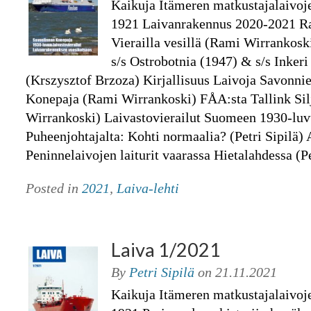
Kaikuja Itämeren matkustajalaivoj
1921 Laivanrakennus 2020-2021 Rant
Vierailla vesillä (Rami Wirrankosk
s/s Ostrobotnia (1947) & s/s Inker
(Krszysztof Brzoza) Kirjallisuus Laivoja Savonni
Konepaja (Rami Wirrankoski) FÅA:sta Tallink Sil
Wirrankoski) Laivastovierailut Suomeen 1930-luvu
Puheenjohtajalta: Kohti normaalia? (Petri Sipilä) 
Peninnelaivojen laiturit vaarassa Hietalahdessa (
Posted in
2021
,
Laiva-lehti
Laiva 1/2021
By
Petri Sipilä
on
21.11.2021
Kaikuja Itämeren matkustajalaivoj