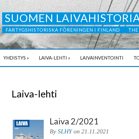
SUOMEN LAIVAHISTORIA
FARTYGSHISTORISKA FÖRENINGEN I FINLAND
THE
YHDISTYS
»
LAIVA-LEHTI
»
LAIVAINVENTOINTI
TO
Laiva-lehti
Laiva 2/2021
By
SLHY
on
21.11.2021