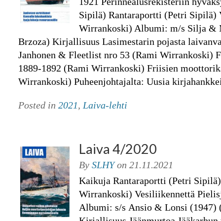
1921 Perinnealusrekisteriin hyväksy
Sipilä) Rantaraportti (Petri Sipilä)
Wirrankoski) Albumi: m/s Silja &
Brzoza) Kirjallisuus Lasimestarin pojasta laivanva
Janhonen & Fleetlist nro 53 (Rami Wirrankoski) F
1889­-1892 (Rami Wirrankoski) Friisien moottorik
Wirrankoski) Puheenjohtajalta: Uusia kirjahankkeit
Posted in
2021
,
Laiva-lehti
Laiva 4/2020
By
SLHY
on
21.11.2021
Kaikuja Rantaraportti (Petri Sipilä)
Wirrankoski) Vesiliikennettä Pielis
Albumi: s/s Ansio & Lonsi (1947) 
Kirjallisuus Jäänmurtoa Jääkarhun