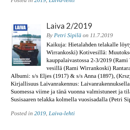
Posted in
2019
,
Laiva-lehti
Laiva 2/2019
By
Petri Sipilä
on
11.7.2019
Kaikuja: Hietalahden telakalle löy
Wirrankoski) Kotivesillä: Muutok
kauppalaivastossa 2-3/2019 (Rami 
vesillä (Rami Wirrankoski) Rantarap
Albumi: s/s Eljes (1917) & s/s Anna (1897), (Krsz
Kirjallisuus Laivanrakennus: Laivanrakennuksell
Suomessa viime ja tänä vuonna valmistuneet ja til
Susisaaren telakka kolmella vuosisadalla (Petri S
Posted in
2019
,
Laiva-lehti