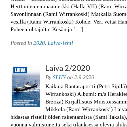
Herttoniemen maamerkki (Halla VII) (Rami Wirran
Savonlinnaan (Rami Wirrankoski) Matkalla Suome
vesillä (Rami Wirrankoski) Kohde: Veri vetää Ha
Puheenjohtajalta: Kesän ja […]
Posted in
2020
,
Laiva-lehti
Laiva 2/2020
By
SLHY
on
2.9.2020
Kaikuja Rantaraportti (Petri Sipilä)
Wirrankoski) Albumi: m/s Herakles
Brzoza) Kirjallisuus Muistoissamm
Mikkola (Rami Wirrankoski) Laiva
hidastaa risteilijöiden rakentamista (Sami Takala
vuonna valmistuneita sekä tilauksessa olevia alu