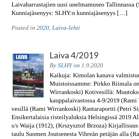
Laivaharrastajien uusi unelmamuseo Tallinnassa 
Kunniajäsenyys: SLHY:n kunniajäsenyys […]
Posted in
2020
,
Laiva-lehti
Laiva 4/2019
By
SLHY
on
1.9.2020
Kaikuja: Kimolan kanava valmistu
Muistoissamme: Pirkko Riimala on
Wirrankoski) Kotivesillä: Muutok
kauppalaivastossa 4-9/2019 (Rami 
vesillä (Rami Wirrankoski) Rantaraportti (Petri Sip
Ensikertalaisia risteilyaluksia Helsingissä 2019 A
s/s Waija (1912), (Krszysztof Brzoza) Kirjallisuu
taulu Suomen Joutsenesta Vihreän petäjän alla (R