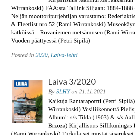
Wirrankoski) FÅA:sta Tallink Siljaan: 1884­-1888
Neljän moottoripurjehtijan varustamo: Rederiakti
& Fleetlist nro 52 (Rami Wirrankoski) Museokäy
kätköissä – Rovaniemen metsämuseo (Rami Wirran
Vuoden päättyessä (Petri Sipilä)
Posted in
2020
,
Laiva-lehti
Laiva 3/2020
By
SLHY
on
21.11.2021
Kaikuja Rantaraportti (Petri Sipilä)
Wirrankoski) Vesiliikennettä Pielis
Albumi: s/s Tilda (1903) & s/s Aal
Brzoza) Kirjallisuus Sillikuningas 
(Rami Wirrankoski) Turkulaiset mustat sisarukse