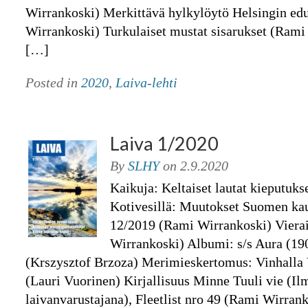
Wirrankoski) Merkittävä hylkylöytö Helsingin ed
Wirrankoski) Turkulaiset mustat sisarukset (Ram
[…]
Posted in
2020
,
Laiva-lehti
Laiva 1/2020
By
SLHY
on
2.9.2020
Kaikuja: Keltaiset lautat kieputuk
Kotivesillä: Muutokset Suomen kau
12/2019 (Rami Wirrankoski) Vierai
Wirrankoski) Albumi: s/s Aura (190
(Krszysztof Brzoza) Merimieskertomus: Vinhalla V
(Lauri Vuorinen) Kirjallisuus Minne Tuuli vie (Il
laivanvarustajana), Fleetlist nro 49 (Rami Wirran