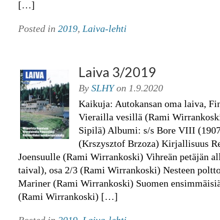
[…]
Posted in
2019
,
Laiva-lehti
Laiva 3/2019
By
SLHY
on
1.9.2020
Kaikuja: Autokansan oma laiva, Fi
Vierailla vesillä (Rami Wirrankoski
Sipilä) Albumi: s/s Bore VIII (190
(Krszysztof Brzoza) Kirjallisuus R
Joensuulle (Rami Wirrankoski) Vihreän petäjän a
taival), osa 2/3 (Rami Wirrankoski) Nesteen poltt
Mariner (Rami Wirrankoski) Suomen ensimmäisiä
(Rami Wirrankoski) […]